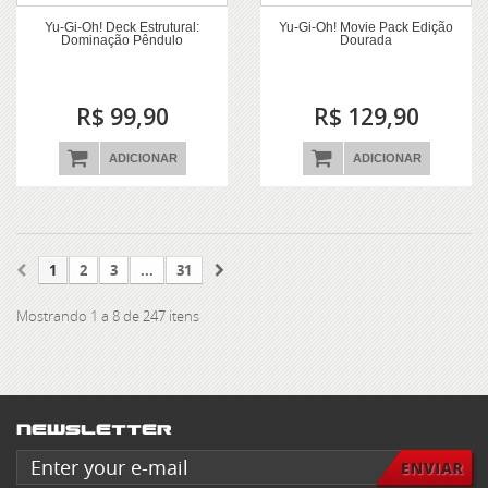
Yu-Gi-Oh! Deck Estrutural:
Yu-Gi-Oh! Movie Pack Edição
Dominação Pêndulo
Dourada
R$ 99,90
R$ 129,90
ADICIONAR
ADICIONAR
1
2
3
...
31
Mostrando 1 a 8 de 247 itens
Newsletter