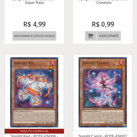
Super Rare
- Common
R$ 4,99
R$ 0,99
ADICIONAR A LISTA DE DESEJO
ADICIONAR
PRODUTO INDISPONÍVEL
Spright Red - POTE-EN006 -
Spright Carrot - POTE-EN007