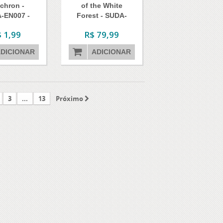
chron -
of the White
-EN007 -
Forest - SUDA-
er Rare
EN008 -...
 1,99
R$ 79,99
DICIONAR
ADICIONAR
3
...
13
Próximo