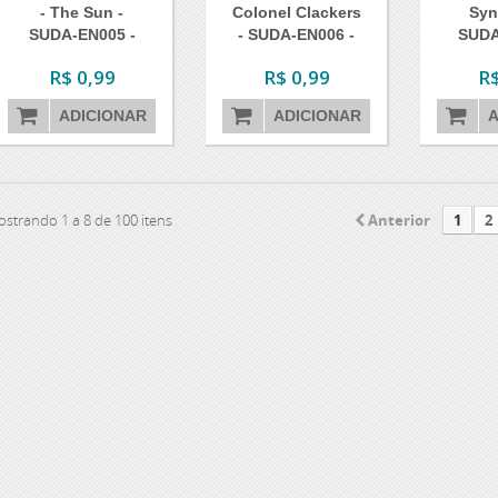
- The Sun -
Colonel Clackers
Syn
SUDA-EN005 -
- SUDA-EN006 -
SUDA
Common
Common
Sup
R$ 0,99
R$ 0,99
R$
ADICIONAR
ADICIONAR
A
strando 1 a 8 de 100 itens
Anterior
1
2