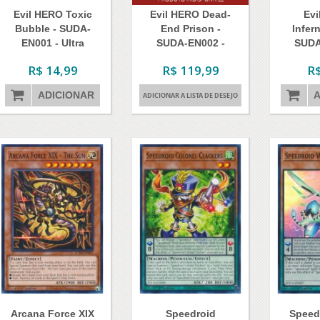
Evil HERO Toxic
Evil HERO Dead-
Ev
Bubble - SUDA-
End Prison -
Infern
EN001 - Ultra
SUDA-EN002 -
SUDA
Rare
Secret Rare
C
R$ 14,99
R$ 119,99
R$
ADICIONAR
A
ADICIONAR A LISTA DE DESEJO
Arcana Force XIX
Speedroid
Speed