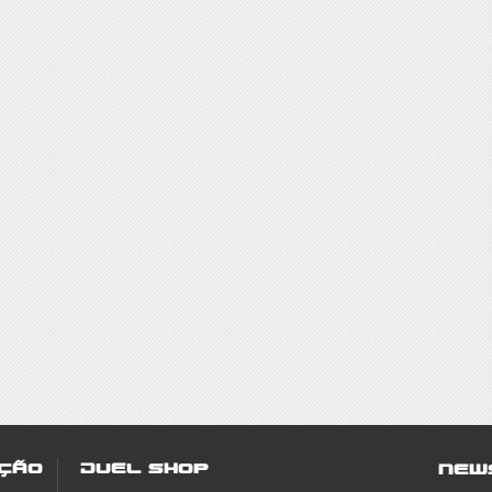
ção
Duel Shop
New