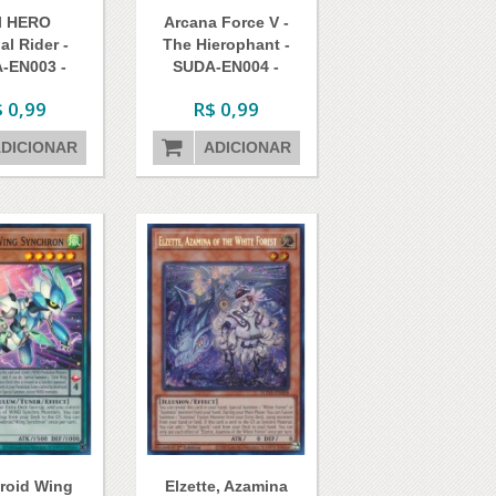
il HERO
Arcana Force V -
al Rider -
The Hierophant -
-EN003 -
SUDA-EN004 -
ommon
Common
 0,99
R$ 0,99
DICIONAR
ADICIONAR
roid Wing
Elzette, Azamina