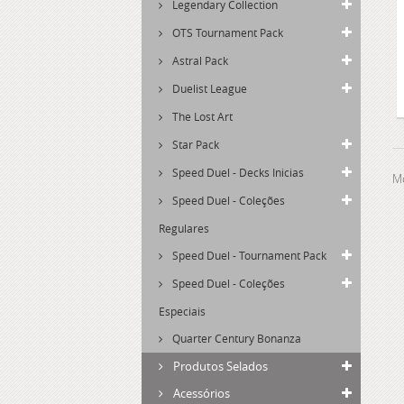
Legendary Collection
OTS Tournament Pack
Astral Pack
Duelist League
The Lost Art
Star Pack
Speed Duel - Decks Inicias
Mo
Speed Duel - Coleções
Regulares
Speed Duel - Tournament Pack
Speed Duel - Coleções
Especiais
Quarter Century Bonanza
Produtos Selados
Acessórios