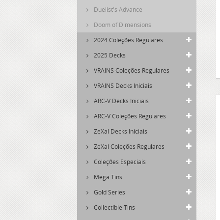
Duelist's Advance
Doom of Dimensions
2024 Coleções Regulares
2025 Decks
VRAINS Coleções Regulares
VRAINS Decks Iniciais
ARC-V Decks Iniciais
ARC-V Coleções Regulares
ZeXal Decks Iniciais
ZeXal Coleções Regulares
Coleções Especiais
Mega Tins
Gold Series
Collectible Tins