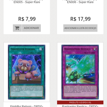
EN005 - Super Rare
EN006 - Super Rare
R$ 7,99
R$ 17,99
ADICIONAR
ADICIONAR A LISTA DE DESEJO
PRODUTO INDISPONÍVEL
Frightfur Reborn - DPDG-
Raidraptor Replica - DPDG-