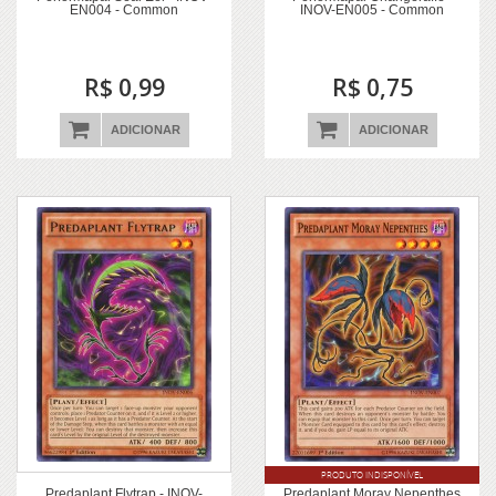
EN004 - Common
INOV-EN005 - Common
R$ 0,99
R$ 0,75
ADICIONAR
ADICIONAR
PRODUTO INDISPONÍVEL
Predaplant Flytrap - INOV-
Predaplant Moray Nepenthes