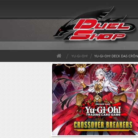
YU-GI-OH!
YU-GI-OH! DECK DAS CRÔN