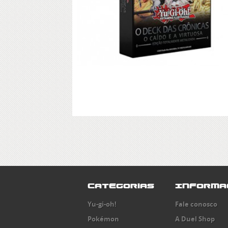
Categorias
Informa
Yu-gi-oh!
Fale conosco
Pokémon
A Duel Shop