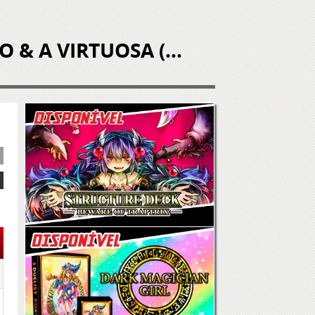
YU-GI-OH! DECK DAS CRÔNICAS: O CAÍDO & A VIRTUOSA (EDIÇÃO TOTALMENTE METALIZADA)