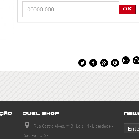
OK
ção
Duel Shop
New
Rua Castro Alves, nº 31 Loja 14 - Liberdade -
São Paulo, SP